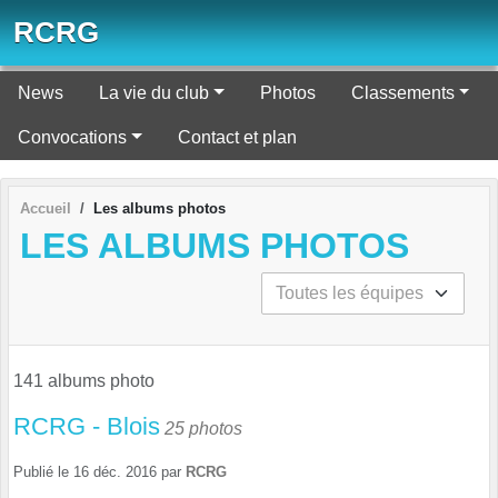
Panneau de gestion des cookies
RCRG
News
La vie du club
Photos
Classements
Convocations
Contact et plan
Accueil
Les albums photos
LES ALBUMS PHOTOS
141 albums photo
RCRG - Blois
25 photos
Publié le
16 déc. 2016
par
RCRG