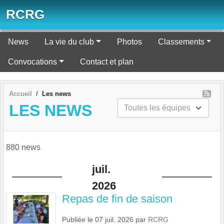
Panneau de gestion des cookies
RCRG
News
La vie du club
Photos
Classements
Convocations
Contact et plan
Accueil
Les news
LES NEWS
880 news
juil.
2026
Repas de fin de saison
Publiée le
07 juil. 2026
par
RCRG