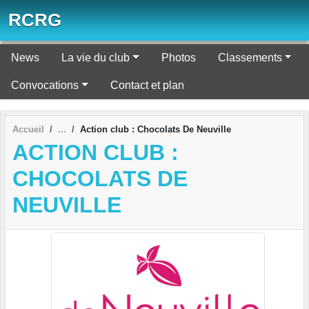
Panneau de gestion des cookies
RCRG
News
La vie du club
Photos
Classements
Convocations
Contact et plan
Accueil
Action club : Chocolats De Neuville
ACTION CLUB :
CHOCOLATS DE
NEUVILLE