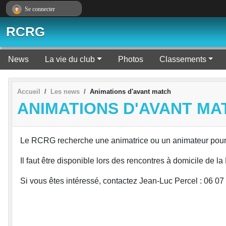
Panneau de gestion des cookies
Se connecter
RCRG
News
La vie du club
Photos
Classements
Accueil
Les news
Animations d'avant match
ANIMATIONS D'AVANT MA
Le RCRG recherche une animatrice ou un animateur pour 
Il faut être disponible lors des rencontres à domicile de 
Si vous êtes intéressé, contactez Jean-Luc Percel : 06 07