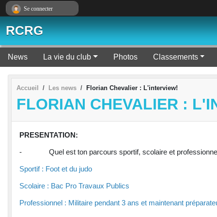
Panneau de gestion des cookies
Se connecter
RCRG
News
La vie du club
Photos
Classements
Accueil
Les news
Florian Chevalier : L'interview!
FLORIAN CHEVALIER : L'
PRESENTATION:
- Quel est ton parcours sportif, scolaire et professionne
Sportif : Foot et du judo
Scolaire : Bac Pro Travaux Publics
Professionnel : Militaire pendant 3 ans et maintenant prépa