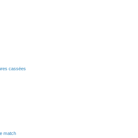
ures cassées
s
 le match