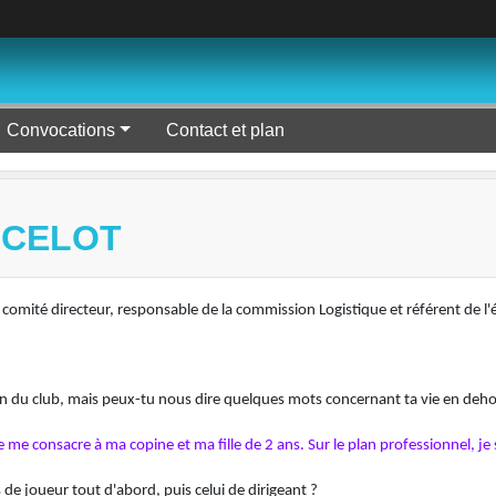
Convocations
Contact et plan
NCELOT
mité directeur, responsable de la commission Logistique et référent de l'é
sein du club, mais peux-tu nous dire quelques mots concernant ta vie en deh
me consacre à ma copine et ma fille de 2 ans. Sur le plan professionnel, je
 de joueur tout d'abord, puis celui de dirigeant ?