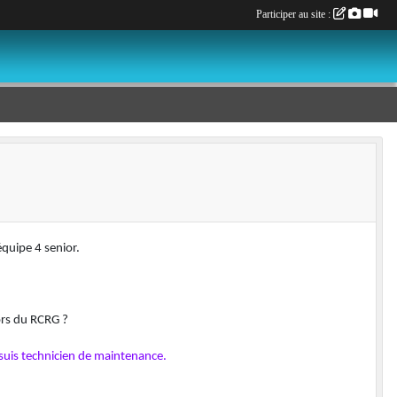
Participer au site :
quipe 4 senior.
ors du RCRG ?
 suis technicien de maintenance.