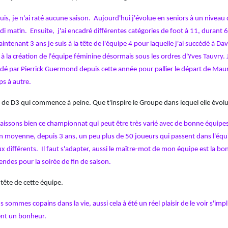
s, je n'ai raté aucune saison. Aujourd'hui j'évolue en seniors à un niveau que
i matin. Ensuite, j'ai encadré différentes catégories de foot à 11, durant 6 an
aintenant 3 ans je suis à la tête de l'équipe 4 pour laquelle j'ai succédé
 à la création de l'équipe féminine désormais sous les ordres d'Yves Tauvry.
idé par Pierrick Guermond depuis cette année pour pallier le départ de Maur
s à autre.
 de D3 qui commence à peine. Que t'inspire le Groupe dans lequel elle évolue
issons bien ce championnat qui peut être très varié avec de bonne équipes
en moyenne, depuis 3 ans, un peu plus de 50 joueurs qui passent dans l'équ
ux différents. Il faut s'adapter, aussi le maître-mot de mon équipe est la bo
endes pour la soirée de fin de saison.
ête de cette équipe.
 sommes copains dans la vie, aussi cela à été un réel plaisir de le voir s'i
ent un bonheur.