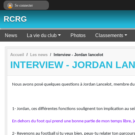
Panneau de gestion des cookies
Se connecter
RCRG
News
La vie du club
Photos
Classements
Accueil
Les news
Interview - Jordan lancelot
INTERVIEW - JORDAN LA
Nous avons posé quelques questions à Jordan Lancelot, membre du co
1- Jordan, ces différentes fonctions soulignent ton implication au 
En dehors du foot qui prend une bonne partie de mon temps libre, je 
2- Revenons au football si tu veux bien, peux-tu relater ton parcours