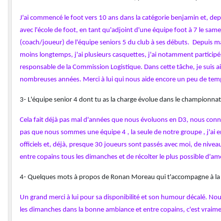
J'ai commencé le foot vers 10 ans dans la catégorie benjamin et, depui
avec l'école de foot, en tant qu'adjoint d'une équipe foot à 7 le samed
(coach/joueur) de l'équipe seniors 5 du club à ses débuts. Depuis m
moins longtemps, j'ai plusieurs casquettes, j'ai notamment participé
responsable de la Commission Logistique. Dans cette tâche, je suis a
nombreuses années. Merci à lui qui nous aide encore un peu de temp
3- L'équipe senior 4 dont tu as la charge évolue dans le championnat
Cela fait déjà pas mal d'années que nous évoluons en D3, nous conna
pas que nous sommes une équipe 4 , la seule de notre groupe , j'ai 
officiels et, déjà, presque 30 joueurs sont passés avec moi, de nivea
entre copains tous les dimanches et de récolter le plus possible d'am
4- Quelques mots à propos de Ronan Moreau qui t'accompagne à la t
Un grand merci à lui pour sa disponibilité et son humour décalé. Nous
les dimanches dans la bonne ambiance et entre copains, c'est vraim