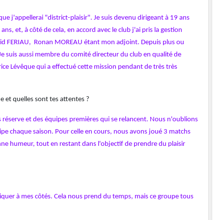
 j'appellerai "district-plaisir". Je suis devenu dirigeant à 19 ans
s, et, à côté de cela, en accord avec le club j'ai pris la gestion
 à David FERIAU, Ronan MOREAU étant mon adjoint. Depuis plus ou
 Je suis aussi membre du comité directeur du club en qualité de
ice Lévêque qui a effectué cette mission pendant de très très
 et quelles sont tes attentes ?
 réserve et des équipes premières qui se relancent. Nous n'oublions
ipe chaque saison. Pour celle en cours, nous avons joué 3 matchs
nne humeur, tout en restant dans l'objectif de prendre du plaisir
mpliquer à mes côtés. Cela nous prend du temps, mais ce groupe tous