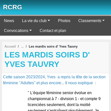
Panneau de gestion des cookies
RCRG
News
La vie du club
Photos
Classements
Convocations
Contact et plan
Accueil
Les mardis soirs d' Yves Tauvry
LES MARDIS SOIRS D'
YVES TAUVRY
Cette saison 2023/2024, Yves a repris la tête de la section
féminine "Adultes" et plus encore... Il nous explique :
" L'équipe féminine senior évolue en
championnat à 7 - division 1 - et compte 9
licenciées seulement, dont la moitié
seulement s'entraînent régulièrement. Je