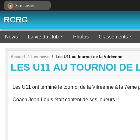
Panneau de gestion des cookies
Se connecter
RCRG
News
La vie du club
Photos
Classements
Accueil
Les news
Les U11 au tournoi de la Vitréenne
LES U11 AU TOURNOI DE 
Les U11 ont terminé le tournoi de la Vitréenne à la 7ème 
Coach Jean-Louis était content de ses joueurs !!