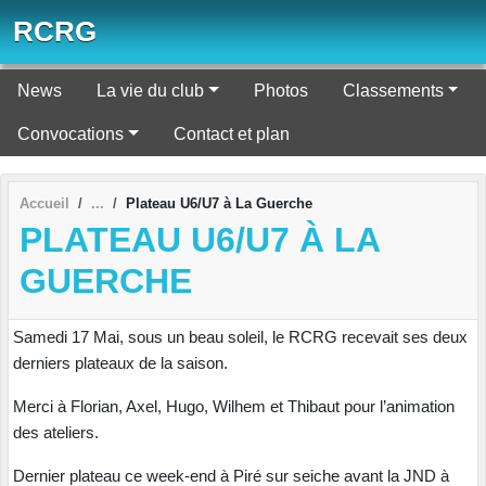
Panneau de gestion des cookies
RCRG
News
La vie du club
Photos
Classements
Convocations
Contact et plan
Accueil
Plateau U6/U7 à La Guerche
PLATEAU U6/U7 À LA
GUERCHE
Samedi 17 Mai, sous un beau soleil, le RCRG recevait ses deux
derniers plateaux de la saison.
Merci à Florian, Axel, Hugo, Wilhem et Thibaut pour l’animation
des ateliers.
Dernier plateau ce week-end à Piré sur seiche avant la JND à