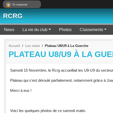
Panneau de gestion des cookies
Se connecter
RCRG
News
La vie du club
Photos
Classements
Accueil
Les news
Plateau U8/U9 à La Guerche
PLATEAU U8/U9 À LA GU
Samedi 15 Novembre, le Rcrg accueillait les U8-U9 du secteur 
Plateau qui s’est déroulé parfaitement, notamment grâce à Joac
Merci à eux !
Voici les quelques photos de ce samedi matin.