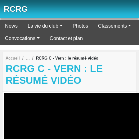
Panneau de gestion des cookies
RCRG
News
La vie du club
Photos
Classements
Convocations
Contact et plan
Accueil
RCRG C - Vern : le résumé vidéo
RCRG C - VERN : LE
RÉSUMÉ VIDÉO