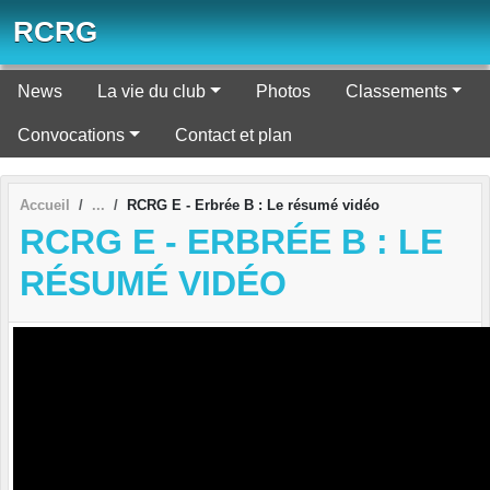
Panneau de gestion des cookies
RCRG
News
La vie du club
Photos
Classements
Convocations
Contact et plan
Accueil
RCRG E - Erbrée B : Le résumé vidéo
RCRG E - ERBRÉE B : LE
RÉSUMÉ VIDÉO