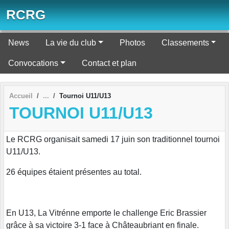
Panneau de gestion des cookies
RCRG
News
La vie du club
Photos
Classements
Convocations
Contact et plan
Accueil
Tournoi U11/U13
TOURNOI U11/U13
Le RCRG organisait samedi 17 juin son traditionnel tournoi
U11/U13.
26 équipes étaient présentes au total.
En U13, La Vitrénne emporte le challenge Eric Brassier
grâce à sa victoire 3-1 face à Châteaubriant en finale.