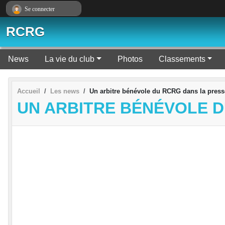
Panneau de gestion des cookies
Se connecter
RCRG
News
La vie du club
Photos
Classements
Accueil
Les news
Un arbitre bénévole du RCRG dans la press
UN ARBITRE BÉNÉVOLE D