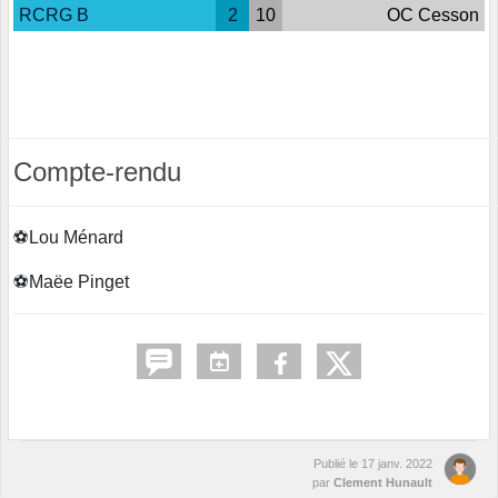
RCRG B
2
10
OC Cesson
Compte-rendu
⚽️Lou Ménard
⚽️Maëe Pinget
Publié le
17 janv. 2022
par
Clement Hunault