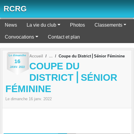
Panneau de gestion des cookies
RCRG
News
La vie du club
Photos
Classements
Convocations
Contact et plan
Le
dimanche
Accueil
Coupe du District⎪Sénior Féminine
16
COUPE DU
JANV.
2022
DISTRICT⎪SÉNIOR
FÉMININE
Le
dimanche
16
janv.
2022