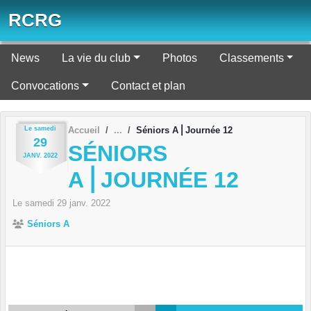
Panneau de gestion des cookies
RCRG
News
La vie du club
Photos
Classements
Convocations
Contact et plan
Le
samedi
Accueil
Séniors A⎪Journée 12
29
SÉNIORS
JANV.
2022
A⎪JOURNÉE 12
Le
samedi
29
janv.
2022
Séniors A