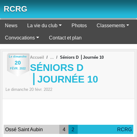
Panneau de gestion des cookies
RCRG
News
La vie du club
Photos
Classements
Convocations
Contact et plan
Le
dimanche
Accueil
Séniors D ⎪Journée 10
20
SÉNIORS D
FÉVR.
2022
⎪JOURNÉE 10
Le
dimanche
20
févr.
2022
Ossé Saint Aubin
4
2
RCRG