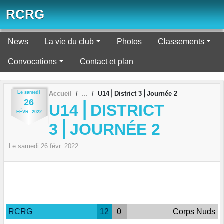
Panneau de gestion des cookies
RCRG
News
La vie du club
Photos
Classements
Convocations
Contact et plan
Le
samedi
Accueil
U14⎪District 3⎪Journée 2
26
U14⎪DISTRICT
FÉVR.
2022
3⎪JOURNÉE 2
Le
samedi
26
févr.
2022
RCRG
12
0
Corps Nuds