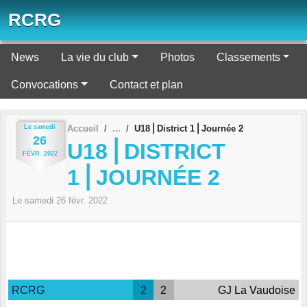
Panneau de gestion des cookies
RCRG
News
La vie du club
Photos
Classements
Convocations
Contact et plan
Le
samedi
Accueil
U18⎪District 1⎪Journée 2
26
U18⎪DISTRICT
FÉVR.
2022
1⎪JOURNÉE 2
Le
samedi
26
févr.
2022
RCRG
2
2
GJ La Vaudoise