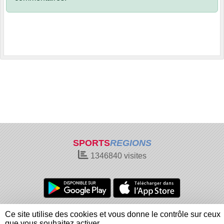
SPORTS
REGIONS
1346840
visites
Charte cookies
Gestion des cookies
Ce site utilise des cookies et vous donne le contrôle sur ceux
Informations légales
Signaler un contenu inapproprié
que vous souhaitez activer