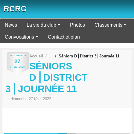
Panneau de gestion des cookies
RCRG
News
La vie du club
Photos
Classements
Convocations
Contact et plan
Le
dimanche
Accueil
Séniors D⎪District 3⎪Journée 11
27
SÉNIORS
FÉVR.
2022
D⎪DISTRICT
3⎪JOURNÉE 11
Le
dimanche
27
févr.
2022