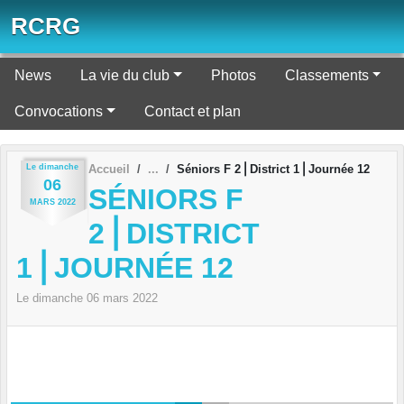
Panneau de gestion des cookies
RCRG
News
La vie du club
Photos
Classements
Convocations
Contact et plan
Le
dimanche
Accueil
Séniors F 2⎪District 1⎪Journée 12
06
SÉNIORS F
MARS
2022
2⎪DISTRICT
1⎪JOURNÉE 12
Le
dimanche
06
mars
2022