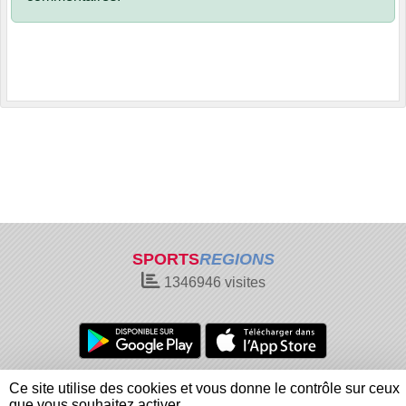
SPORTS
REGIONS
1346946
visites
Charte cookies
Gestion des cookies
Ce site utilise des cookies et vous donne le contrôle sur ceux
Informations légales
Signaler un contenu inapproprié
que vous souhaitez activer