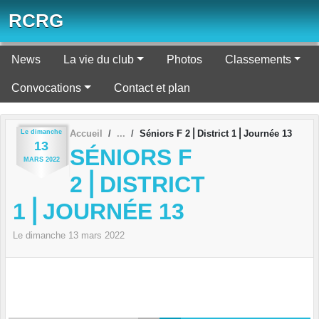
Panneau de gestion des cookies
RCRG
News
La vie du club
Photos
Classements
Convocations
Contact et plan
Le
dimanche
Accueil
Séniors F 2⎪District 1⎪Journée 13
13
SÉNIORS F
MARS
2022
2⎪DISTRICT
1⎪JOURNÉE 13
Le
dimanche
13
mars
2022