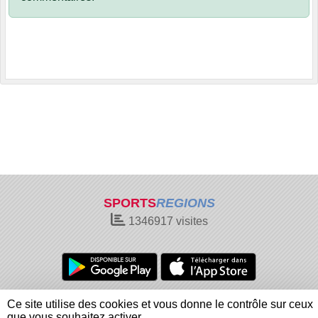
SPORTS
REGIONS
1346917
visites
Charte cookies
Gestion des cookies
Ce site utilise des cookies et vous donne le contrôle sur ceux
Informations légales
Signaler un contenu inapproprié
que vous souhaitez activer