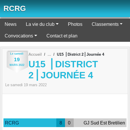
Panneau de gestion des cookies
RCRG
News
La vie du club
Photos
Classements
Convocations
Contact et plan
Le
samedi
Accueil
U15 ⎪District 2⎪Journée 4
19
U15 ⎪DISTRICT
MARS
2022
2⎪JOURNÉE 4
Le
samedi
19
mars
2022
RCRG
8
0
GJ Sud Est Bretilien