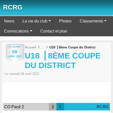
Panneau de gestion des cookies
RCRG
News
La vie du club
Photos
Classements
Convocations
Contact et plan
Le
samedi
Accueil
U18 ⎪8ème Coupe du District
09
U18 ⎪8ÈME COUPE
AVRIL
2022
DU DISTRICT
Le
samedi
09
avril
2022
CO Pacé 2
2
1
RCRG