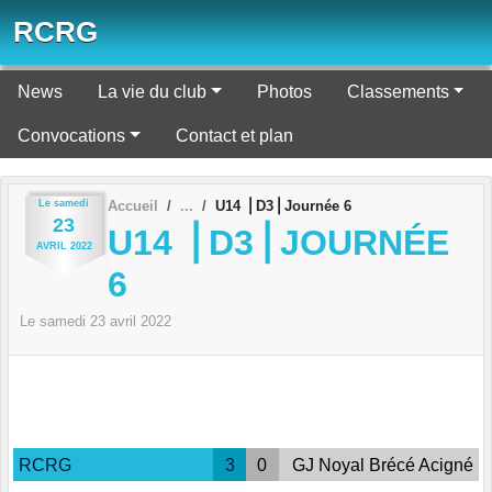
Panneau de gestion des cookies
RCRG
News
La vie du club
Photos
Classements
Convocations
Contact et plan
Le
samedi
Accueil
U14 ⎪D3⎪Journée 6
23
U14 ⎪D3⎪JOURNÉE
AVRIL
2022
6
Le
samedi
23
avril
2022
RCRG
3
0
GJ Noyal Brécé Acigné