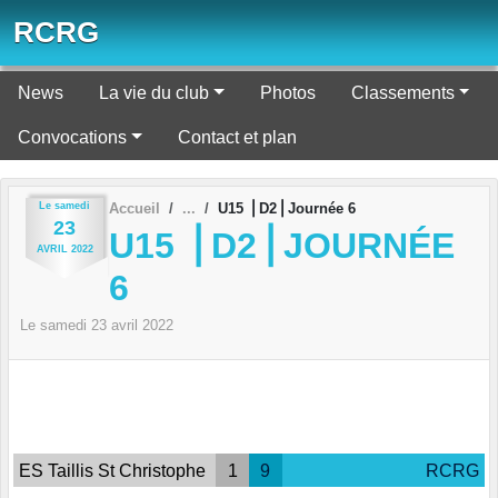
Panneau de gestion des cookies
RCRG
News
La vie du club
Photos
Classements
Convocations
Contact et plan
Le
samedi
Accueil
U15 ⎪D2⎪Journée 6
23
U15 ⎪D2⎪JOURNÉE
AVRIL
2022
6
Le
samedi
23
avril
2022
ES Taillis St Christophe
1
9
RCRG