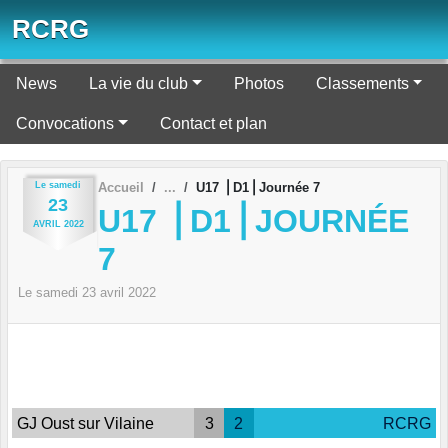
Panneau de gestion des cookies
RCRG
News
La vie du club
Photos
Classements
Convocations
Contact et plan
Le
samedi
Accueil
U17 ⎪D1⎪Journée 7
23
U17 ⎪D1⎪JOURNÉE
AVRIL
2022
7
Le
samedi
23
avril
2022
GJ Oust sur Vilaine
3
2
RCRG