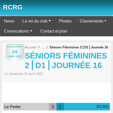
Panneau de gestion des cookies
RCRG
News
La vie du club
Photos
Classements
Convocations
Contact et plan
Le
dimanche
Accueil
Séniors Féminines 2⎪D1⎪Journée 16
24
SÉNIORS FÉMININES
AVRIL
2022
2⎪D1⎪JOURNÉE 16
Le
dimanche
24
avril
2022
Le Pertre
3
1
RCRG