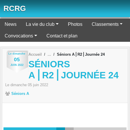
Panneau de gestion des cookies
RCRG
News
La vie du club
Photos
Classements
Convocations
Contact et plan
Le
dimanche
Accueil
Séniors A⎪R2⎪Journée 24
05
SÉNIORS
JUIN
2022
A⎪R2⎪JOURNÉE 24
Le
dimanche
05
juin
2022
Séniors A