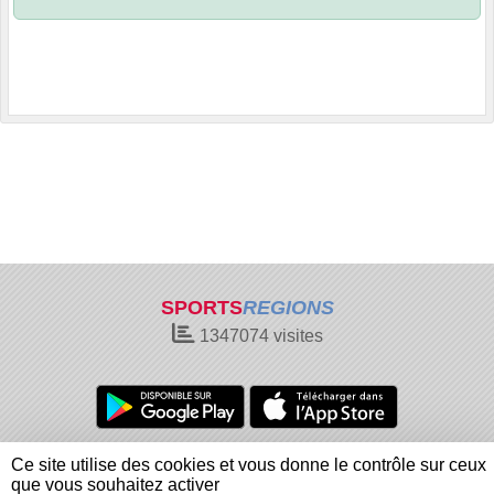
SPORTS
REGIONS
1347074
visites
Charte cookies
Gestion des cookies
Ce site utilise des cookies et vous donne le contrôle sur ceux
Informations légales
Signaler un contenu inapproprié
que vous souhaitez activer