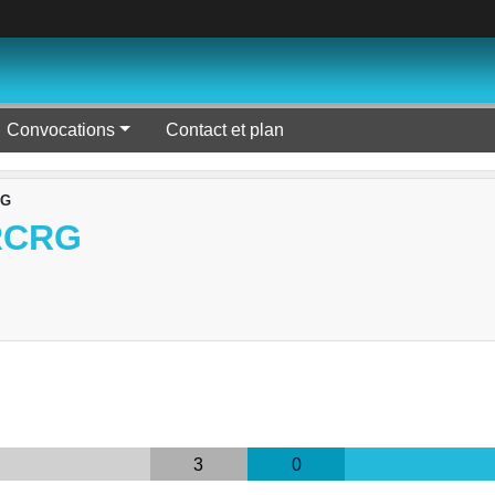
Convocations
Contact et plan
RG
RCRG
3
0