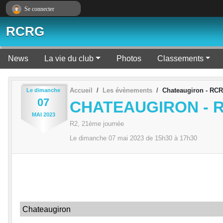
Panneau de gestion des cookies
Se connecter
RCRG
News
La vie du club
Photos
Classements
Accueil
Les évènements
Chateaugiron - RC
Le
dimanche
07
CHATEAUGIRON - 
MAI
2023
R2, 21ème journée
Le
dimanche
07
mai
2023
de 15h30 à 17h30
Chateaugiron