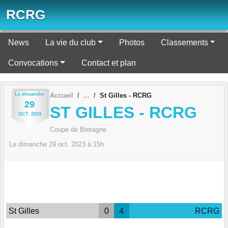
Panneau de gestion des cookies
RCRG
News
La vie du club
Photos
Classements
Convocations
Contact et plan
Le
dimanche
Accueil
St Gilles - RCRG
29
ST GILLES - RCRG
OCT.
2023
Coupe de Bretagne
Le
dimanche
29
oct.
2023
à 15h
St Gilles
0
4
RCRG