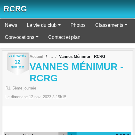
Panneau de gestion des cookies
RCRG
News
La vie du club
Photos
Classements
Convocations
Contact et plan
Le
dimanche
Accueil
Vannes Ménimur - RCRG
12
VANNES MÉNIMUR -
NOV.
2023
RCRG
R1, 5ème journée
Le
dimanche
12
nov.
2023
à 15h15