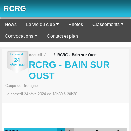
Panneau de gestion des cookies
RCRG
News
La vie du club
Photos
Classements
Convocations
Contact et plan
Le
samedi
Accueil
RCRG - Bain sur Oust
24
RCRG - BAIN SUR
FÉVR.
2024
OUST
Coupe de Bretagne
Le
samedi
24
févr.
2024
de 18h30 à 20h30