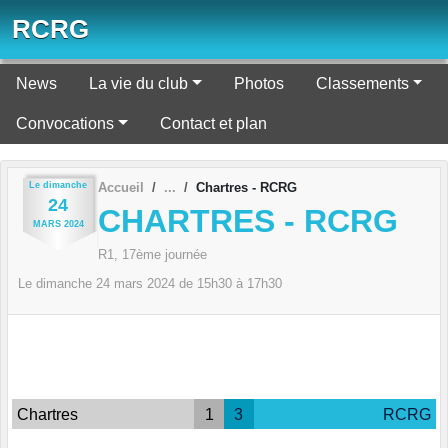
Panneau de gestion des cookies
RCRG
News
La vie du club
Photos
Classements
Convocations
Contact et plan
Le
dimanche
Accueil
Chartres - RCRG
24
CHARTRES - RCRG
MARS
2024
R1, 17ème journée
Le
dimanche
24
mars
2024
de 15h30 à 17h30
Chartres
1
3
RCRG