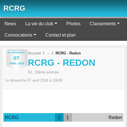
Panneau de gestion des cookies
RCRG
News
La vie du club
Photos
Classements
Convocations
Contact et plan
Le
dimanche
Accueil
RCRG - Redon
07
RCRG - REDON
AVRIL
2024
R1, 18ème journée
Le
dimanche
07
avril
2024
à 15h30
RCRG
2
1
Redon