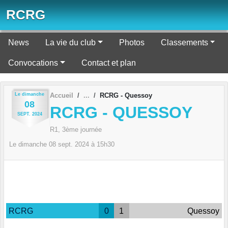
Panneau de gestion des cookies
RCRG
News
La vie du club
Photos
Classements
Convocations
Contact et plan
Le
dimanche
Accueil
RCRG - Quessoy
08
RCRG - QUESSOY
SEPT.
2024
R1, 3ème journée
Le
dimanche
08
sept.
2024
à 15h30
RCRG
0
1
Quessoy