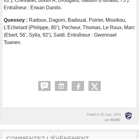
61’), Chevalier, Bodin A, Drougard, Gaudin (Hunault, 73’).
Entraîneur : Erwan Danilo.
Quessoy :
Radoux, Dagorn, Badoual, Poirier, Missikou,
L’Echelard (Philippe, 80’), Pecheur, Thomas, Le Roux, Marc
(Ebert, 56’, Sylla, 92’), Saïdi. Entraîneur : Gwennael
Toanen.
Publié le
06 sept. 2024
par
RCRG
COMMENTEZ L’ÉVÈNEMENT