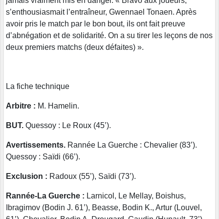
jamais vraiment mis en danger. « Bravo aux joueurs,
s’enthousiasmait l’entraîneur, Gwennael Tonaen. Après
avoir pris le match par le bon bout, ils ont fait preuve
d’abnégation et de solidarité. On a su tirer les leçons de nos
deux premiers matchs (deux défaites) ».
La fiche technique
Arbitre :
M. Hamelin.
BUT.
Quessoy : Le Roux (45’).
Avertissements.
Rannée La Guerche : Chevalier (83’).
Quessoy : Saïdi (66’).
Exclusion :
Radoux (55’), Saïdi (73’).
Rannée-La Guerche :
Larnicol, Le Mellay, Boishus,
Ibragimov (Bodin J. 61’), Beasse, Bodin K., Artur (Louvel,