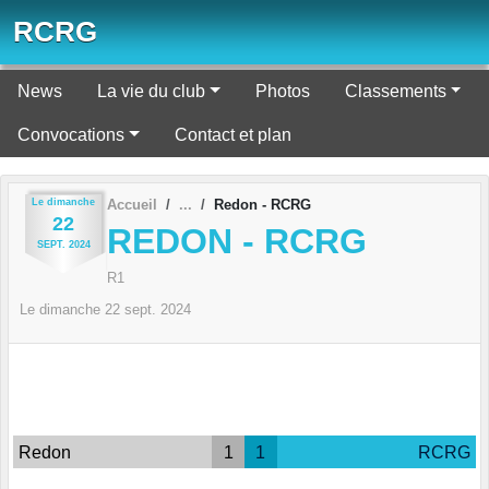
Panneau de gestion des cookies
RCRG
News
La vie du club
Photos
Classements
Convocations
Contact et plan
Le
dimanche
Accueil
Redon - RCRG
22
REDON - RCRG
SEPT.
2024
R1
Le
dimanche
22
sept.
2024
Redon
1
1
RCRG