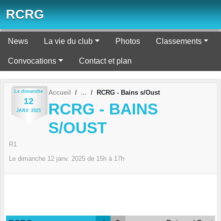
Panneau de gestion des cookies
RCRG
News
La vie du club
Photos
Classements
Convocations
Contact et plan
Le
dimanche
Accueil
RCRG - Bains s/Oust
12
RCRG - BAINS
JANV.
2025
S/OUST
R1
Le
dimanche
12
janv.
2025
de 15h à 17h