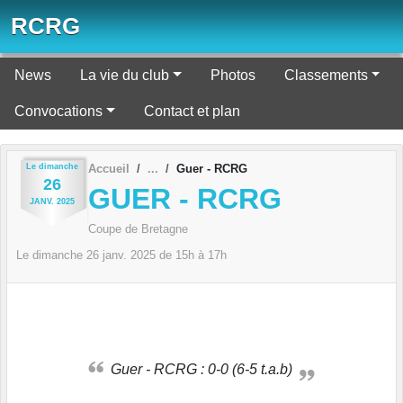
Panneau de gestion des cookies
RCRG
News
La vie du club
Photos
Classements
Convocations
Contact et plan
Le
dimanche
Accueil
Guer - RCRG
26
GUER - RCRG
JANV.
2025
Coupe de Bretagne
Le
dimanche
26
janv.
2025
de 15h à 17h
Guer - RCRG : 0-0 (6-5 t.a.b)