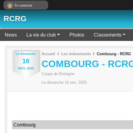
Panneau de gestion des cookies
Se connecter
RCRG
News
La vie du club
Photos
Classements
Accueil
Les évènements
Combourg - RCRG
Le
dimanche
16
COMBOURG - RCR
NOV.
2025
Coupe de Bretagne
Le
dimanche
16
nov.
2025
Combourg