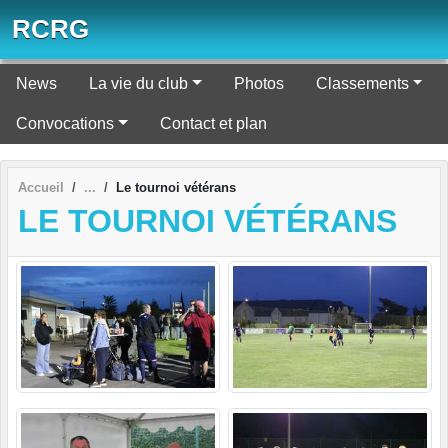
Panneau de gestion des cookies
RCRG
News
La vie du club
Photos
Classements
Convocations
Contact et plan
Accueil
Le tournoi vétérans
LE TOURNOI VÉTÉRANS