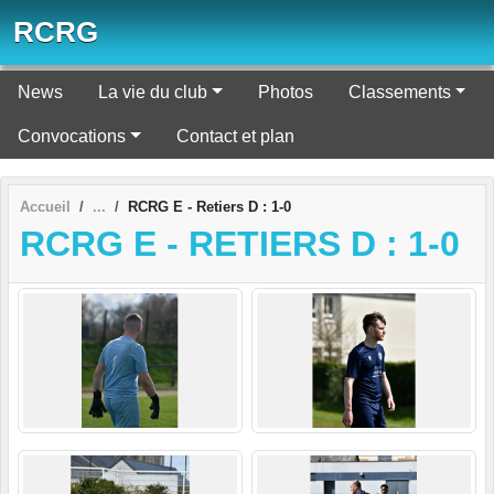
Panneau de gestion des cookies
RCRG
News
La vie du club
Photos
Classements
Convocations
Contact et plan
Accueil
RCRG E - Retiers D : 1-0
RCRG E - RETIERS D : 1-0