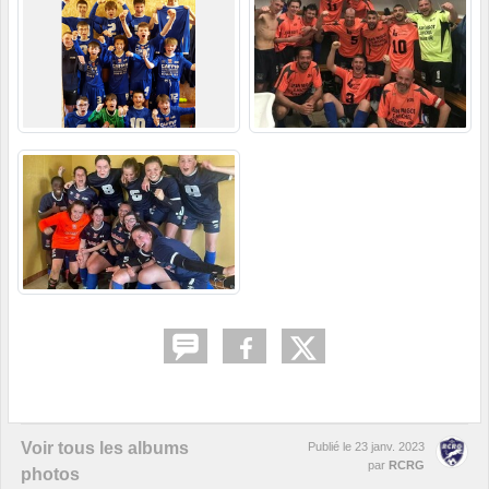
Voir tous les albums
Publié le
23 janv. 2023
par
RCRG
photos