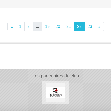
«
1
2
...
19
20
21
22
23
»
Les partenaires du club