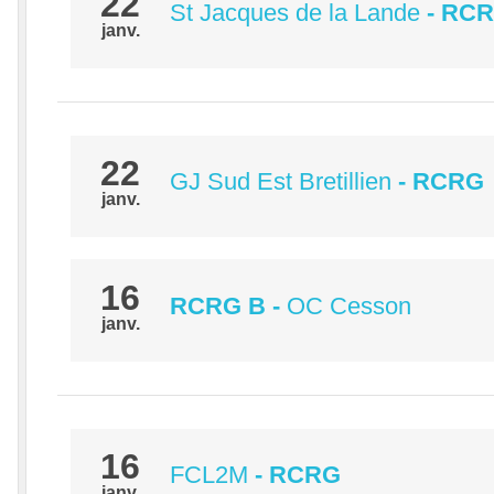
22
St Jacques de la Lande
- RC
janv.
22
GJ Sud Est Bretillien
- RCRG
janv.
16
RCRG B
-
OC Cesson
janv.
16
FCL2M
- RCRG
janv.