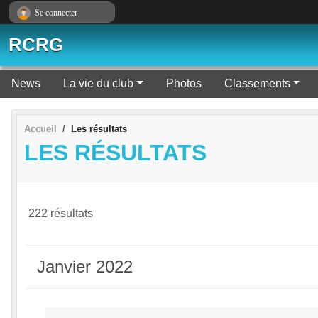
Panneau de gestion des cookies
Se connecter
RCRG
News
La vie du club
Photos
Classements
Accueil
Les résultats
LES RÉSULTATS
222 résultats
Janvier 2022