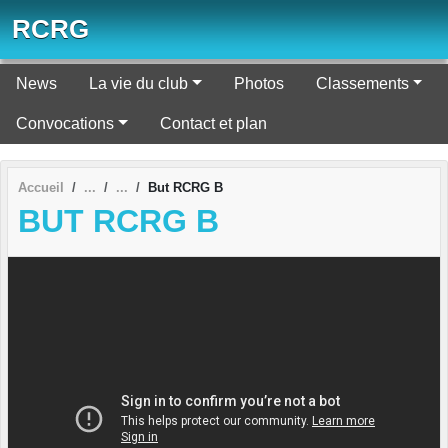
Panneau de gestion des cookies
RCRG
News
La vie du club
Photos
Classements
Convocations
Contact et plan
Accueil
But RCRG B
BUT RCRG B