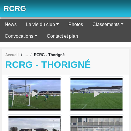
Panneau de gestion des cookies
RCRG
News
La vie du club
Photos
Classements
Convocations
Contact et plan
Accueil
RCRG - Thorigné
RCRG - THORIGNÉ